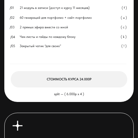
.
Mentor
/01
21 модуль в записи (доступ к курсу 2 года)
( f )
/02
180 генераций для портфолио + сайт-портфолио
( u )
/03
8 прямых эфиров by me + чек-листы + чатик “для своих”
( c )
Проверка домашних заданий каждого модуля ( 21 )
( k )
/04
/05
Шаблоны / договора / сборка портфолио + гайды
( ! )
СТОИМОСТЬ КУРСА 38.000Р
split — ( 9.500р x 4 )
( tg )
( in )