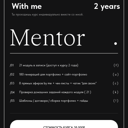
( мой tg-канал @baby_crush )