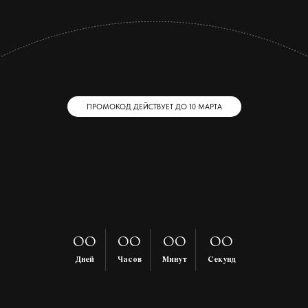
00
00
00
00
Дней
Часов
Минут
Секунд
In Solo
11 mes
Ты проходишь курс самостоятельно, без дедлайнов.