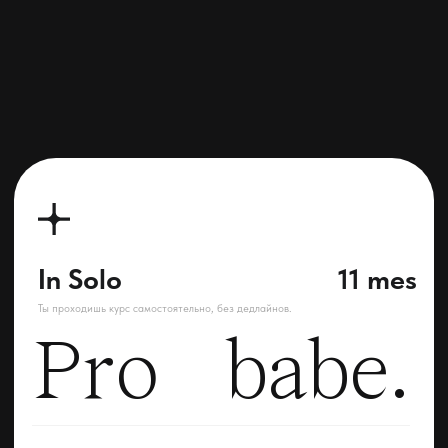
Pro
babe.
/01
21 модуль в записи (доступ к курсу 11 месяцев)
( f )
/02
60 генераций для портфолио + сайт-портфолио
( u )
/03
2 прямых эфира вместе со мной
( c )
Чек-листы и гайды по каждому блоку
( k )
/04
/05
Закрытый чатик “для своих”
( ! )
СТОИМОСТЬ КУРСА 24.000Р
split — ( 6.000р x 4 )
With me
2 years
Ты проходишь курс индивидуально вместе со мной.